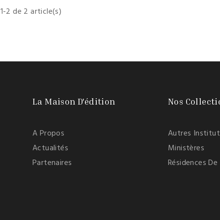
1-2 de 2 article(s)
La Maison D'édition
Nos Collecti
A Propos
Autres Institu
Actualités
Ministères
Partenaires
Résidences De