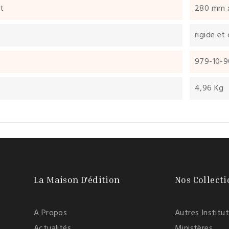
t
280 mm 
e
rigide et 
979-10-9
4,96 Kg
La Maison D'édition
Nos Collecti
A Propos
Autres Institu
Actualités
Ministères