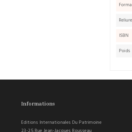
Forma
Reliur
ISBN
Poids
Informations
Editions Internationales Du Patrimoine
23-25 Rue Jean-Jacques Rousseau