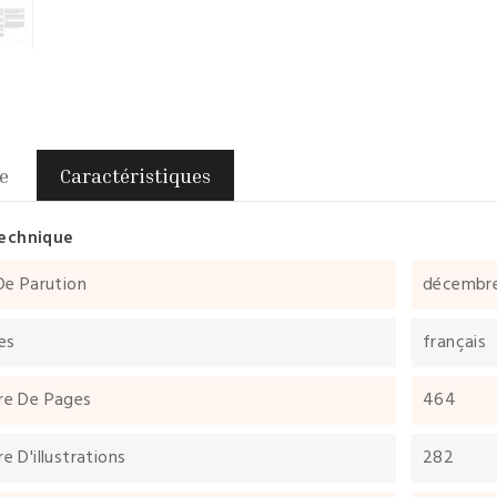
e
Caractéristiques
technique
De Parution
décembr
es
français
e De Pages
464
 D'illustrations
282