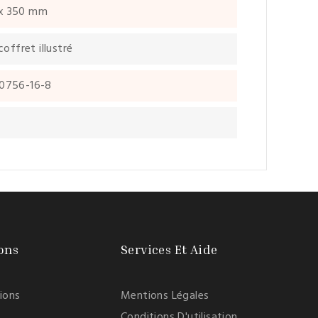
x 350 mm
coffret illustré
0756-16-8
ons
Services Et Aide
tions
Mentions Légales
Conditions D'utilisation