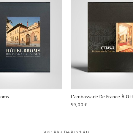
Broms
L'ambassade De France À Ot
Prix
59,00 €
Voir Plus De Produits