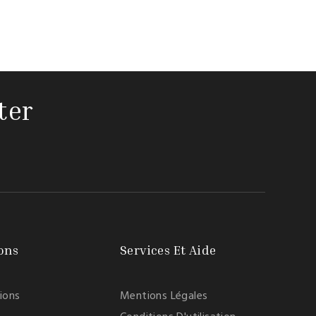
ter
ons
Services Et Aide
tions
Mentions Légales