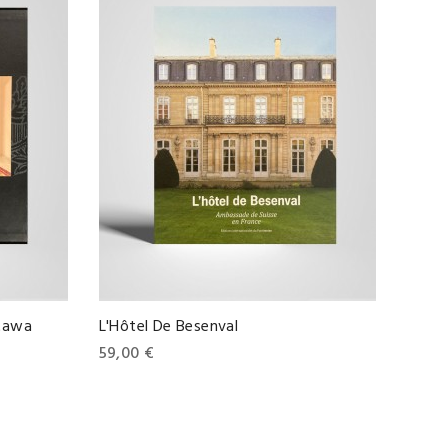
tawa
L'Hôtel De Besenval
Prix
59,00 €